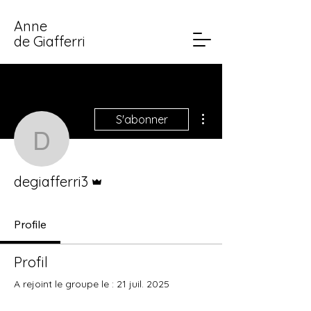
Anne
de Giafferri
Plus d'actions
S'abonner
degiafferri3
Administrateur
degiafferri3
Profile
Profil
A rejoint le groupe le : 21 juil. 2025