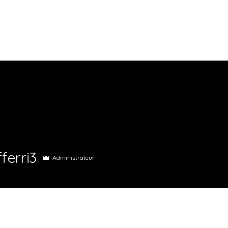
i3
ferri3
Administrateur